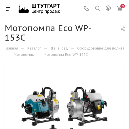
0
Мотопомпа Eco WP-
153C
—
—
—
Главная
Каталог
Дача, сад
Оборудование для полива
—
—
Мотопомпы
Мотопомпа Eco WP-153C