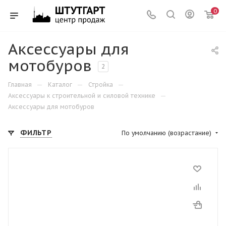
0
Аксессуары для
мотобуров
2
—
—
—
Главная
Каталог
Стройка
—
Аксессуары к строительной и силовой технике
Аксессуары для мотобуров
ФИЛЬТР
По умолчанию (возрастание)