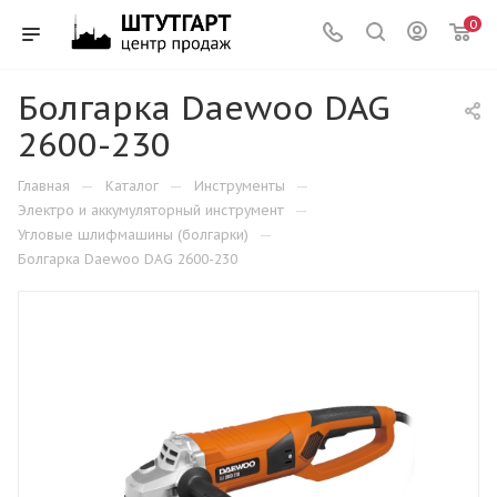
0
Болгарка Daewoo DAG
2600-230
—
—
—
Главная
Каталог
Инструменты
—
Электро и аккумуляторный инструмент
—
Угловые шлифмашины (болгарки)
Болгарка Daewoo DAG 2600-230